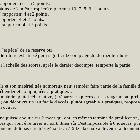
rapportent de 1 à 5 points.
pions de la même espèce) rapportent 10, 7, 5, 3, 1 points.
 rapportent 4 et 2 points.
apportent 4 et 2 points.
 rapportent 4 et 2 points.
n "espèce" de sa réserve
ou
rritoire est utilisé pour signifier le comptage du dernier territoire.
r l'echelle des scores, après le dernier décompte, remporte la partie.
gle et son matériel très nombreux peut sembler faire partie de la famille 
préhender et compliquées à pratiquer...
u matériel plutôt rébarbative, (préparez les pièces en les rangeant au préh
.) on découvre un jeu facile d'accès, plutôt agréable à pratiquer, propos
en oeuvre.
 ne puisse aboutir sur 2 races qui ont les mêmes terrains de prédilection, 
es qui vont être tirées au sort...bien sûr c'est impossible à 6 joueurs, pu
lème ne doit pas être très génant car à 6 le plateau va devenir rapidement