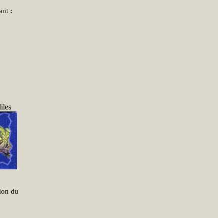
nt :
iles
tion du