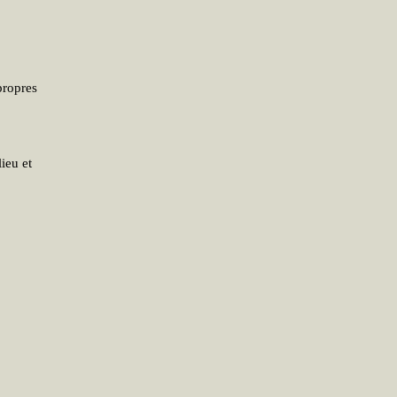
propres
lieu et