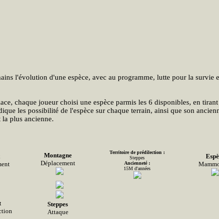
ins l'évolution d'une espèce, avec au programme, lutte pour la survie e
ace, chaque joueur choisi une espèce parmis les 6 disponibles, en tirant
ique les possibilité de l'espèce sur chaque terrain, ainsi que son ancienn
t la plus ancienne.
Territoire de prédilection :
Montagne
Espè
Steppes
Déplacement
ment
Ancienneté :
Mammo
15M d'années
t
Steppes
tion
Attaque