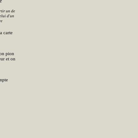
é
rtir un de
elui d'un
re
a carte
son pion
eur et on
ompte