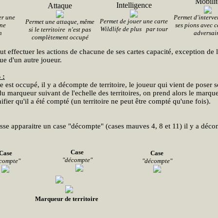
Mobilit
Intelligence
Attaque
er une
Permet d'interve
Permet de jouer une carte
Permet une attaque, même
ne
ses pions avec c
Wildlife de plus par tour
si le territoire n'est pas
n
adversai
complètement occupé
ut effectuer les actions de chacune de ses cartes capacité, exception de l
que d'un autre joueur.
 :
re est occupé, il y a décompte de territoire, le joueur qui vient de poser 
u marqueur suivant de l'echelle des territoires, on prend alors le marqu
nifier qu'il a été compté (un territoire ne peut être compté qu'une fois).
aisse apparaitre un case "décompte" (cases mauves 4, 8 et 11) il y a déc
Case
Case
Case
"décompte"
compte"
"décompte"
Marqueur de territoire