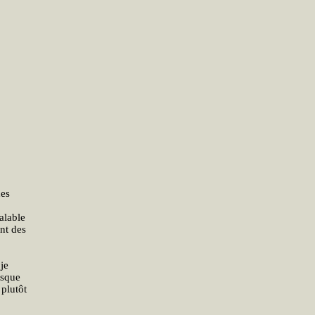
des
alable
ant des
je
isque
 plutôt