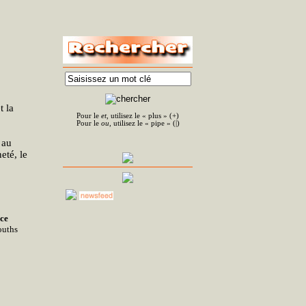
t la
Pour le
et
, utilisez le « plus » (+)
Pour le
ou
, utilisez le « pipe » (|)
 au
eté, le
ce
uths