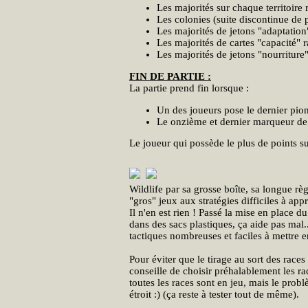
Les majorités sur chaque territoire 
Les colonies (suite discontinue de 
Les majorités de jetons "adaptation"
Les majorités de cartes "capacité" r
Les majorités de jetons "nourriture"
FIN DE PARTIE :
La partie prend fin lorsque :
Un des joueurs pose le dernier pio
Le onzième et dernier marqueur de te
Le joueur qui possède le plus de points su
Wildlife par sa grosse boîte, sa longue rè
"gros" jeux aux stratégies difficiles à ap
Il n'en est rien ! Passé la mise en place d
dans des sacs plastiques, ça aide pas mal.
tactiques nombreuses et faciles à mettre 
Pour éviter que le tirage au sort des races
conseille de choisir préhalablement les rac
toutes les races sont en jeu, mais le prob
étroit :) (ça reste à tester tout de même).