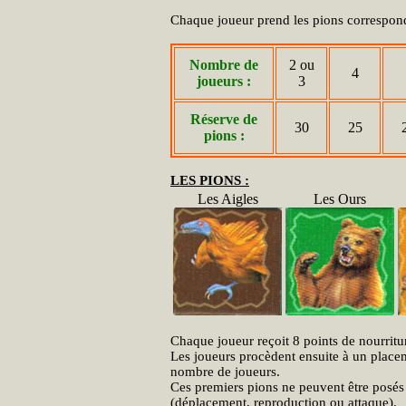
Chaque joueur prend les pions corresponda
Nombre de
2 ou
4
joueurs :
3
Réserve de
30
25
pions :
LES PIONS :
Les Aigles
Les Ours
Chaque joueur reçoit 8 points de nourritur
Les joueurs procèdent ensuite à un placem
nombre de joueurs.
Ces premiers pions ne peuvent être posés 
(déplacement, reproduction ou attaque).