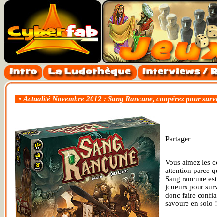
•
Actualité Novembre 2012 : Sang Rancune, coopérez pour surviv
Partager
Vous aimez les c
attention parce qu
Sang rancune est 
joueurs pour surv
donc faire confia
savoure en solo !