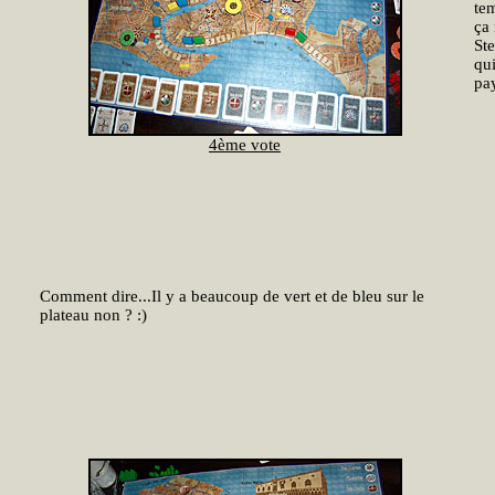
tem
ça
Ste
qui
pay
4ème vote
Comment dire...Il y a beaucoup de vert et de bleu sur le
plateau non ? :)