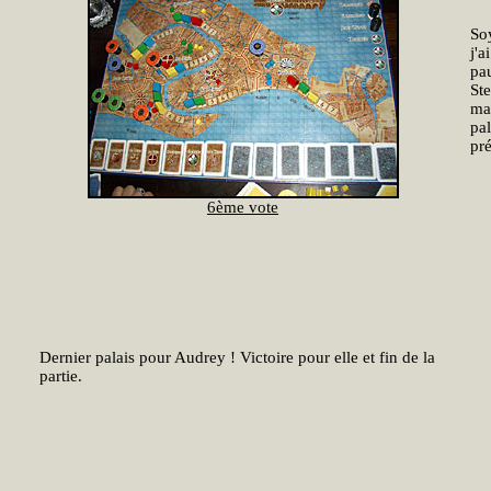
Soy
j'a
pa
Ste
ma
pal
pré
6ème vote
Dernier palais pour Audrey ! Victoire pour elle et fin de la
partie.