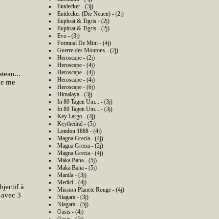
Entdecker - (3j)
Entdecker (Die Neuen) - (2j)
Euphrat & Tigris - (2j)
Euphrat & Tigris - (2j)
Evo - (3j)
Formual De Mini - (4j)
Guerre des Moutons - (2j)
Heroscape - (2j)
Heroscape - (4j)
Heroscape - (4j)
teau...
Heroscape - (4j)
ne me
Heroscape - (6j)
Himalaya - (3j)
In 80 Tagen Um... - (3j)
In 80 Tagen Um... - (3j)
Key Largo - (4j)
Keythedral - (5j)
London 1888 - (4j)
Magna Grecia - (4j)
Magna Grecia - (2j)
Magna Grecia - (4j)
Maka Bana - (5j)
Maka Bana - (5j)
Manila - (3j)
Medici - (4j)
bjectif à
Mission Planete Rouge - (4j)
 avec 3
Niagara - (3j)
Niagara - (5j)
Oasis - (4j)