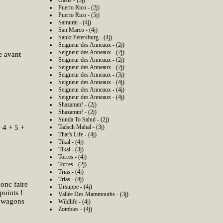
Oasis - (5j)
Puerto Rico - (2j)
Puerto Rico - (5j)
Samurai - (4j)
San Marco - (4j)
Sankt Petersburg - (4j)
Seigneur des Anneaux - (2j)
Seigneur des Anneaux - (2j)
e avant
Seigneur des Anneaux - (2j)
Seigneur des Anneaux - (2j)
Seigneur des Anneaux - (3j)
Seigneur des Anneaux - (4j)
Seigneur des Anneaux - (4j)
Seigneur des Anneaux - (4j)
Shazamm! - (2j)
Shazamm! - (2j)
Sunda To Sahul - (2j)
 4 + 5 +
Tadsch Mahal - (3j)
That's Life - (4j)
Tikal - (4j)
Tikal - (3j)
Torres - (4j)
Torres - (2j)
Trias - (4j)
Trias - (4j)
donc faire
Ursuppe - (4j)
points !
Vallée Des Mammouths - (3j)
3 wagons
Wildlife - (4j)
Zombies - (4j)