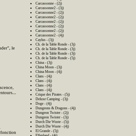
Carcassonne - (2j)
Carcassonne2 - (3j)
Carcassonne2 - (2j)
Carcassonne2 - (2j)
Carcassonne2 - (2j)
Carcassonne2 - (2j)
Carcassonne2 - (2j)
Carcassonne2 - (4j)
Caylus - (3j)
Ch. de la Table Ronde - (3j)
der", le
Ch. de la Table Ronde - (3j)
Ch. de la Table Ronde - (3j)
Ch. de la Table Ronde - (5j)
China - (3j)
China Moon - (3j)
China Moon - (4j)
Clans - (4j)
Clans - (4j)
Clans - (4j)
escence,
Clans - (4j)
ntours...
Crique des Pirates - (5j)
Deluxe Camping - (3j)
Doge - (4j)
Dungeons & Dragons - (4j)
Dungeon Twister - (2j)
Dungeon Twister - (3j)
Durch Die Wuste - (5j)
Durch Die Wuste - (4j)
.
El Grande - (5j)
 fonction
Elfenland - (4j)