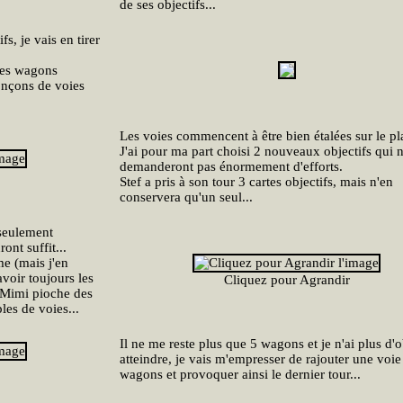
de ses objectifs...
s, je vais en tirer
(les wagons
ronçons de voies
Les voies commencent à être bien étalées sur le pla
J'ai pour ma part choisi 2 nouveaux objectifs qui 
demanderont pas énormement d'efforts.
Stef a pris à son tour 3 cartes objectifs, mais n'en
conservera qu'un seul...
 seulement
nt suffit...
me (mais j'en
oir toujours les
Cliquez pour Agrandir
 Mimi pioche des
les de voies...
Il ne me reste plus que 5 wagons et je n'ai plus d'o
atteindre, je vais m'empresser de rajouter une voie
wagons et provoquer ainsi le dernier tour...