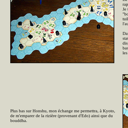
rap
Je 
"b
tui
l'a
Dan
sta
dis
bas
les
Plus bas sur Honshu, mon échange me permettra, à Kyoto,
de m'emparer de la rizière (provenant d'Edo) ainsi que du
bouddha.